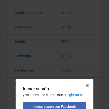
Grand Luxor Hotels
4,90%
H10 Hotels
4,00%
Holidu
5,00%
Hometogo
4,00%
Hoteles.com
4,00%
HRS
6,00%
I amsterdam
14,00%