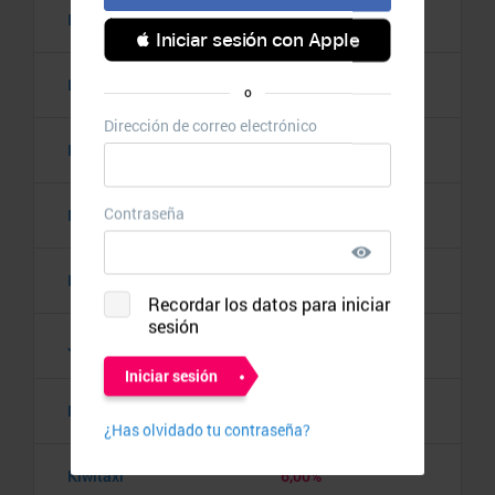
Iberia
€ 6,00
Iberia Express
1,75%
IHG Hotels & Resorts
3,00%
Insotel
4,00%
Invisa Hotels
4,00%
JS Hotels
5,00%
Kiwi.com
3,00%
Kiwitaxi
6,00%