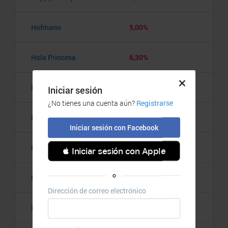
Hofmann
5,00%
Hola Princesa
6,30%
Holaluz
€ 28,00
Homary
7,00%
Hudson Reed
4,00%
Hypnia Colchones
6,00%
Infantdeco
5,50%