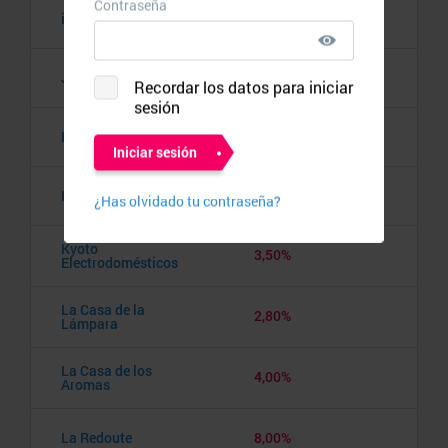
irobot.es
4,00%
Joom
20,00%
Kenwood
6,00%
Klast
8,00%
Kyoto
3,50%
Electrodomésticos
La Casa de la
2,80%
Lámpara
La Casa de los
4,00%
Aromas
La Redoute
8,00%